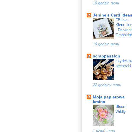
19 godzin temu
Jenine's Card Idea
FBLive -
Kleur Uur
- Derwent
Graphitint
19 godzin temu
scrappassion
szydełko
breloczki
22 godziny temu
Moja papierowa
kraina
Bloom
Wildly
1 dzień temu