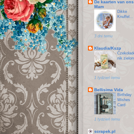
De kaarten van ons
Mam
Dikke
Knuffel...
3 dni temu
Klaudia/Kszp
Czekolad
nik zielo
1 tydzień temu
Bellisima Vida
Birthday
Wishes
Card
1 tydzień temu
scrapek.pl