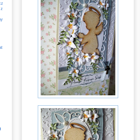
cz
 z
ay
at
J