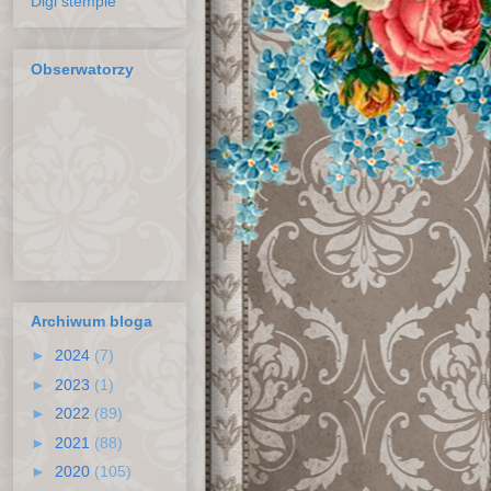
Digi stemple
Obserwatorzy
Archiwum bloga
►
2024
(7)
►
2023
(1)
►
2022
(89)
►
2021
(88)
►
2020
(105)