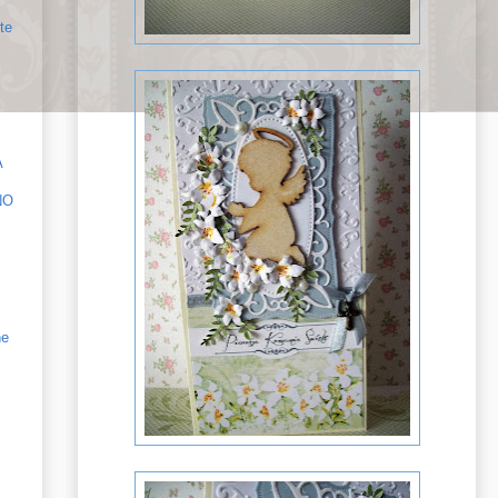
te
A
NO
ne