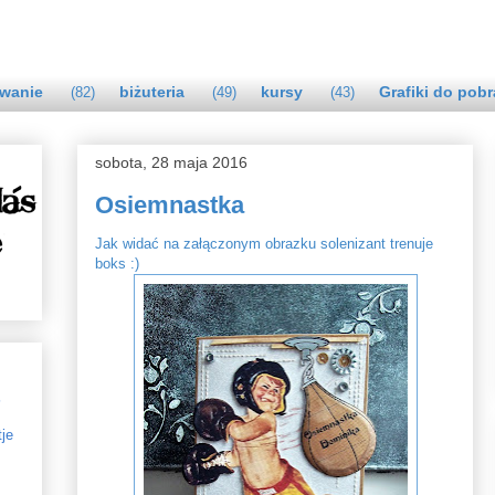
wanie
biżuteria
kursy
Grafiki do pobr
(82)
(49)
(43)
sobota, 28 maja 2016
Osiemnastka
Jak widać na załączonym obrazku solenizant trenuje
boks :)
s
tje