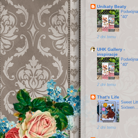
Unikaty Beaty
Podwójna
"40"
2 dni temu
UHK Gallery -
inspiracje
Podwójna
"40"
2 dni temu
That's Life
Sweet Lit
Sixteen...
2 dni temu