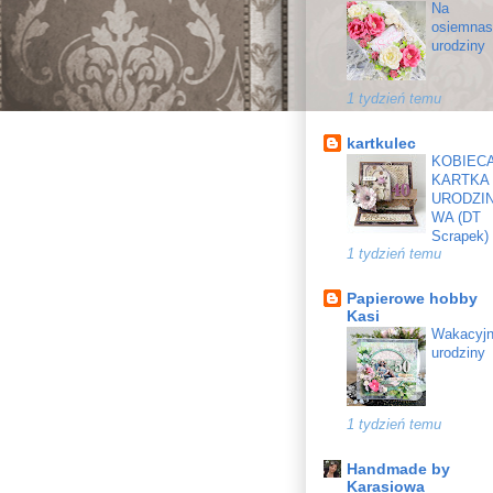
Na
osiemnas
urodziny
1 tydzień temu
kartkulec
KOBIEC
KARTKA
URODZI
WA (DT
Scrapek)
1 tydzień temu
Papierowe hobby
Kasi
Wakacyj
urodziny
1 tydzień temu
Handmade by
Karasiowa