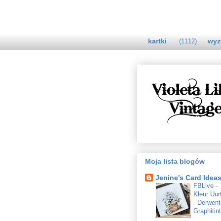
kartki
wyz
(1112)
Moja lista blogów
Jenine's Card Idea
FBLive -
Kleur Uur
- Derwent
Graphitint