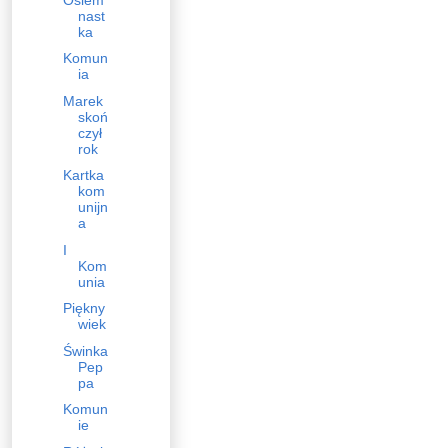
nast
ka
Komun
ia
Marek
skoń
czył
rok
Kartka
kom
unijn
a
I
Kom
unia
Piękny
wiek
Świnka
Pep
pa
Komun
ie