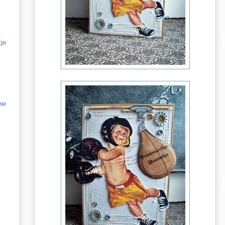
s
tje
we