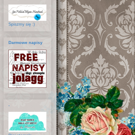
Spiszmy się :)
Darmowe napisy
.