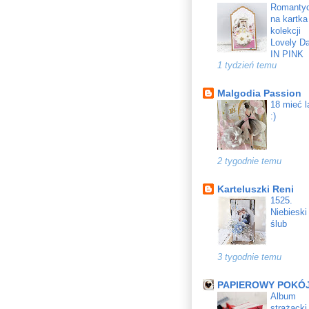
Romanty
na kartka
kolekcji
Lovely D
IN PINK
1 tydzień temu
Malgodia Passion
18 mieć l
:)
2 tygodnie temu
Karteluszki Reni
1525.
Niebieski
ślub
3 tygodnie temu
PAPIEROWY POKÓ
Album
strażacki