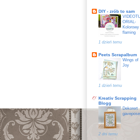
DIY - zrób to sam
VIDEOT
ORIAL-
Kolorowy
flaming
1 dzień temu
Peets Scrapalbum
Wings of
Joy
1 dzień temu
Kreativ Scrapping
Blogg
Dekorert
gavepose
2 dni temu